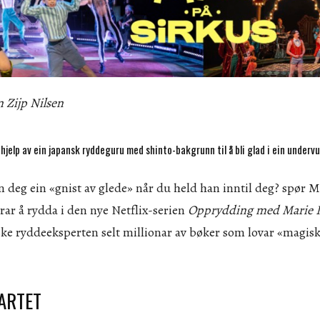
n Zijp Nilsen
å hjelp av ein japansk ryddeguru med shinto-bakgrunn til å bli glad i ein underv
n deg ein «gnist av glede» når du held han inntil deg? spør 
rar å rydda i den nye Netflix-serien
Opprydding med Marie 
ske ryddeeksperten selt millionar av bøker som lovar «magis
JARTET