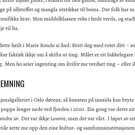
ge på ullstoffet og mangla utstikkar til beina. Der folk har 
esifikke krav. Men middelklassen veks i heile verda, og stadi
je vil ha.
dette heilt i Marie Kondo si ånd: Kvitt deg med rotet ditt – s
ar faktisk ikkje om å skifta ut ting. Målet er eit lukkelegare
ng. Men ho seier ingenting om
kvifor
me verdset ting – eller i
TEMNING
onalgalleriet i Oslo dørene, så kunsten på innsida kan bryta
 puppe lenger nede ved fjorden i 2020. Ein gong var dette eit
tolte av. Det var ikkje Louvre, men det var vårt. I løpet av ei
tiår sette me opp den eine kultur- og samfunnsinstitusjonen