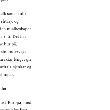
jølk som skulle
slitasje og
! Men mjølkeskapet
i ei li. Det har
me bur på,
n sin undervegs.
om ikkje lenger gir
mtitals-sjenkar og
yllingar.
 det!
å Aust-Europa, med
nmørsk kvalitet.