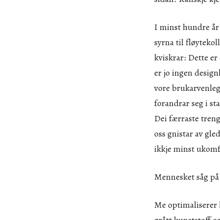
I minst hundre år 
syrna til fløyteko
kviskrar: Dette er
er jo ingen design
vore brukarvenleg
forandrar seg i s
Dei færraste treng 
oss gnistar av gle
ikkje minst ukomfo
Mennesket såg på a
Me optimaliserer 
grått kunststoff o