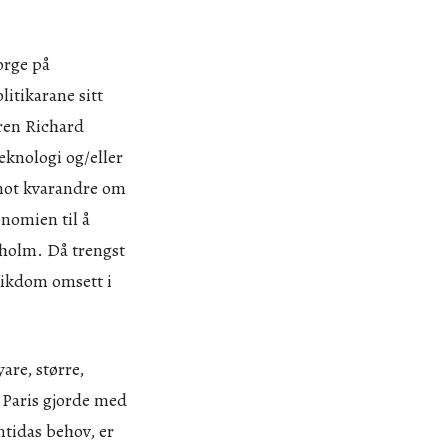
orge på
litikarane sitt
oren Richard
teknologi og/eller
 mot kvarandre om
onomien til å
ckholm. Då trengst
yrikdom omsett i
are, større,
m Paris gjorde med
mtidas behov, er