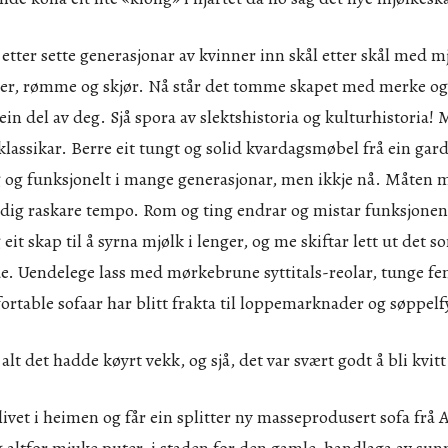
etter sette generasjonar av kvinner inn skål etter skål med m
ller, rømme og skjør. Nå står det tomme skapet med merke og 
 ein del av deg. Sjå spora av slektshistoria og kulturhistoria
klassikar. Berre eit tungt og solid kvardagsmøbel frå ein gard 
 og funksjonelt i mange generasjonar, men ikkje nå. Måten 
tadig raskare tempo. Rom og ting endrar og mistar funksjone
eit skap til å syrna mjølk i lenger, og me skiftar lett ut det s
de. Uendelege lass med mørkebrune syttitals-reolar, tunge fe
rtable sofaar har blitt frakta til loppemarknader og søppelf
lt det hadde køyrt vekk, og sjå, det var svært godt å bli kvitt
livet i heimen og får ein splitter ny masseprodusert sofa fr
g altfor mjuke puter, i staden for den gamle, handlaga av sun