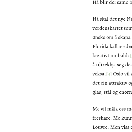
Nå blir dei same 
Nå skal det nye N
verdenskartet so
ønske om å skapa 
Florida kallar «de
kreativt innhald»
å tiltrekkja seg de
veksa.
[3]
Oslo vil 
det ein attraktiv
glas, stål og eno
Me vil måla oss m
freshare. Me kunne
Louvre. Men viss 