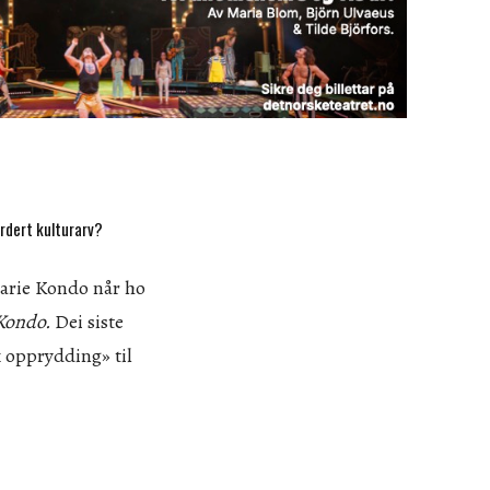
urdert kulturarv?
Marie Kondo når ho
Kondo.
Dei siste
k opprydding» til