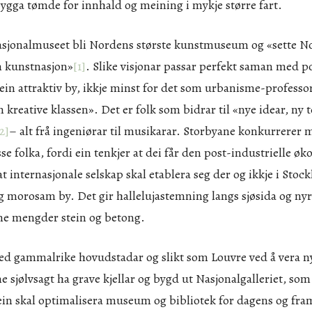
bygga tømde for innhald og meining i mykje større fart.
asjonalmuseet bli Nordens største kunstmuseum og «sette N
m kunstnasjon»
[1]
. Slike visjonar passar perfekt saman med po
ein attraktiv by, ikkje minst for det som urbanisme-profess
n kreative klassen». Det er folk som bidrar til «nye idear, ny 
[2]
– alt frå ingeniørar til musikarar. Storbyane konkurrerer
sse folka, fordi ein tenkjer at dei får den post-industrielle øk
at internasjonale selskap skal etablera seg der og ikkje i Sto
 og morosam by. Det gir hallelujastemning langs sjøsida og n
rme mengder stein og betong.
ed gammalrike hovudstadar og slikt som Louvre ved å vera ny
 sjølvsagt ha grave kjellar og bygd ut Nasjonalgalleriet, so
ein skal optimalisera museum og bibliotek for dagens og fra