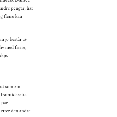
mindre pengar, har
g fleire kan
om jo består av
 liv med færre,
kkje.
 ut som ein
 framtidsretta
t par
 etter den andre.