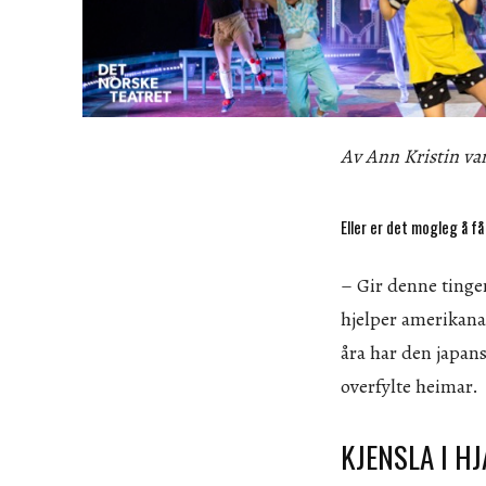
Av Ann Kristin va
Eller er det mogleg å f
– Gir denne tinge
hjelper amerikana
åra har den japan
overfylte heimar.
KJENSLA I H