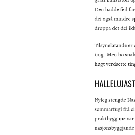
Den hadde feil far
dei også mindre sp
droppa det dei ikk
Tilsynelatande er 
ting. Men ho snakk
høgt verdsette ti
HALLELUJAS
Nyleg stengde Nasj
sommarfugl frå ei
praktbygg me var s
nasjonsbyggjande 