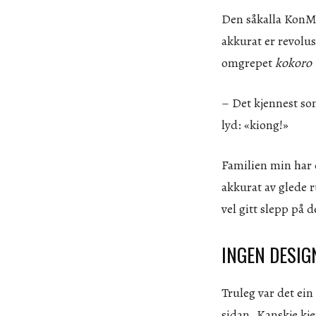
Den såkalla KonMa
akkurat er revolu
omgrepet
kokoro
– Det kjennest som
lyd: «kiong!»
Familien min har e
akkurat av glede r
vel gitt slepp på d
INGEN DESIG
Truleg var det ein
sidan. Kanskje kje