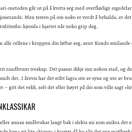
ri-metoden går ut på å kvitta seg med overflødige eigedelar
sjonerande. Men testen på om noko er verdt å behalda, er det
 tokimeku
: kjensla i hjartet når noko grip deg.
 alle cellene i kroppen din løftar seg, seier Kondo smilande o
it raudbrunt treskap. Det passar ikkje inn nokon stad, og det
undt det. I årevis har det stått lagra ute av syne og ute av b
et – gitt det vekk, selt det eller høyrt på dei som ville sagt «h
NKLASSIKAR
 eller annan småbrukar langt bak i slekta mi som snikra det e
nde kona eit lite «kiong» i hjartet då ho såg det nye mjølkesk