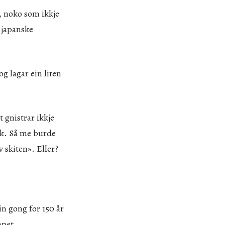
, noko som ikkje
 japanske
g lagar ein liten
 gnistrar ikkje
ruk. Så me burde
iv skiten». Eller?
in gong for 150 år
apet.