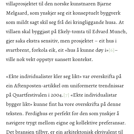
villaprosjektet til den norske kunstnaren Bjarne
Melgaard, som ynskjer seg eit konseptuelt byggverk
som mildt sagt skil seg frå dei kringliggande husa. At
villaen skal byggjast på Ekely-tomta til Edvard Munch,
gjer saka ekstra sensitiv, men prosjektet – eit hus i
svartbrent, forkola eik, eit «hus å kunne døy i»
[6]
–
ville nok vekt oppstyr uansett kontekst.
«Ekte individualister kler seg likt» var overskrifta på
ein Aftenposten-artikkel om uniformerte trendnissar
på Quartfestivalen i 2004.
[7]
«Ekte individualistar
bygger likt» kunne fint ha vore overskrifta på denne
teksten. Ferdighus er perfekt for den som ynskjer å
navigere trygt mellom eigne og kollektive preferansar.
Det bransjen tilbyr, er ein arkitektonisk ekvivalent til