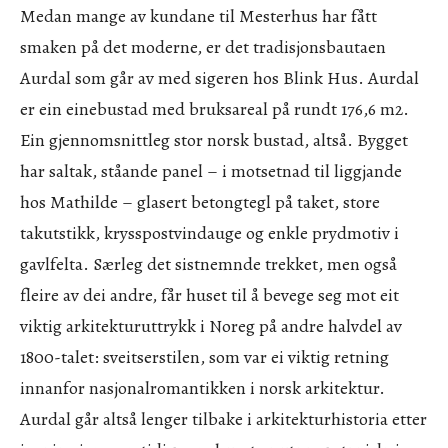
Medan mange av kundane til Mesterhus har fått
smaken på det moderne, er det tradisjonsbautaen
Aurdal som går av med sigeren hos Blink Hus. Aurdal
er ein einebustad med bruksareal på rundt 176,6 m2.
Ein gjennomsnittleg stor norsk bustad, altså. Bygget
har saltak, ståande panel – i motsetnad til liggjande
hos Mathilde – glasert betongtegl på taket, store
takutstikk, krysspostvindauge og enkle prydmotiv i
gavlfelta. Særleg det sistnemnde trekket, men også
fleire av dei andre, får huset til å bevege seg mot eit
viktig arkitekturuttrykk i Noreg på andre halvdel av
1800-talet: sveitserstilen, som var ei viktig retning
innanfor nasjonalromantikken i norsk arkitektur.
Aurdal går altså lenger tilbake i arkitekturhistoria etter