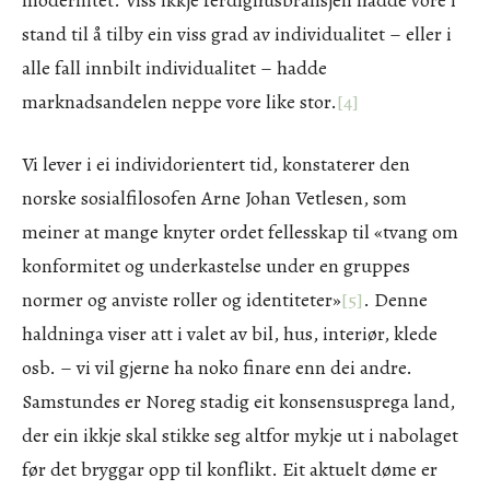
modernitet. Viss ikkje ferdighusbransjen hadde vore i
stand til å tilby ein viss grad av individualitet – eller i
alle fall innbilt individualitet – hadde
marknadsandelen neppe vore like stor.
[4]
Vi lever i ei individorientert tid, konstaterer den
norske sosialfilosofen Arne Johan Vetlesen, som
meiner at mange knyter ordet fellesskap til «tvang om
konformitet og underkastelse under en gruppes
normer og anviste roller og identiteter»
[5]
. Denne
haldninga viser att i valet av bil, hus, interiør, klede
osb. – vi vil gjerne ha noko finare enn dei andre.
Samstundes er Noreg stadig eit konsensusprega land,
der ein ikkje skal stikke seg altfor mykje ut i nabolaget
før det bryggar opp til konflikt. Eit aktuelt døme er