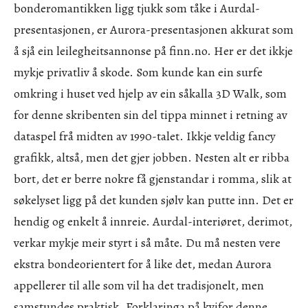
bonderomantikken ligg tjukk som tåke i Aurdal-
presentasjonen, er Aurora-presentasjonen akkurat som
å sjå ein leilegheitsannonse på finn.no. Her er det ikkje
mykje privatliv å skode. Som kunde kan ein surfe
omkring i huset ved hjelp av ein såkalla 3D Walk, som
for denne skribenten sin del tippa minnet i retning av
dataspel frå midten av 1990-talet. Ikkje veldig fancy
grafikk, altså, men det gjer jobben. Nesten alt er ribba
bort, det er berre nokre få gjenstandar i romma, slik at
søkelyset ligg på det kunden sjølv kan putte inn. Det er
hendig og enkelt å innreie. Aurdal-interiøret, derimot,
verkar mykje meir styrt i så måte. Du må nesten vere
ekstra bondeorientert for å like det, medan Aurora
appellerer til alle som vil ha det tradisjonelt, men
samstundes praktisk. Forklaringa på kvifor denne