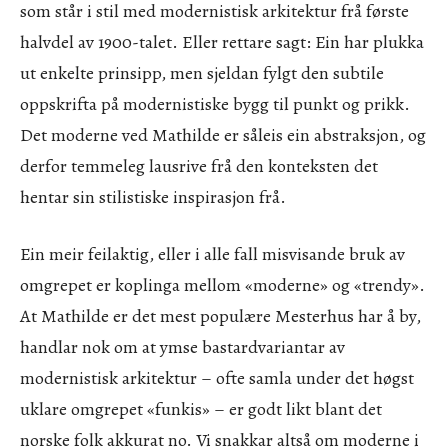
som står i stil med modernistisk arkitektur frå første
halvdel av 1900-talet. Eller rettare sagt: Ein har plukka
ut enkelte prinsipp, men sjeldan fylgt den subtile
oppskrifta på modernistiske bygg til punkt og prikk.
Det moderne ved Mathilde er såleis ein abstraksjon, og
derfor temmeleg lausrive frå den konteksten det
hentar sin stilistiske inspirasjon frå.
Ein meir feilaktig, eller i alle fall misvisande bruk av
omgrepet er koplinga mellom «moderne» og «trendy».
At Mathilde er det mest populære Mesterhus har å by,
handlar nok om at ymse bastardvariantar av
modernistisk arkitektur – ofte samla under det høgst
uklare omgrepet «funkis» – er godt likt blant det
norske folk akkurat no. Vi snakkar altså om moderne i