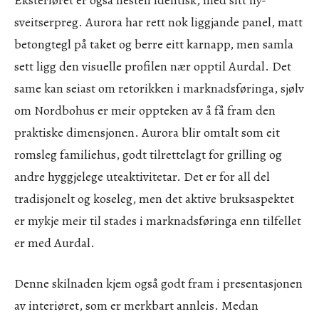
Eksteriøret er også nesten identisk, med sitt ny-
sveitserpreg. Aurora har rett nok liggjande panel, matt
betongtegl på taket og berre eitt karnapp, men samla
sett ligg den visuelle profilen nær opptil Aurdal. Det
same kan seiast om retorikken i marknadsføringa, sjølv
om Nordbohus er meir oppteken av å få fram den
praktiske dimensjonen. Aurora blir omtalt som eit
romsleg familiehus, godt tilrettelagt for grilling og
andre hyggjelege uteaktivitetar. Det er for all del
tradisjonelt og koseleg, men det aktive bruksaspektet
er mykje meir til stades i marknadsføringa enn tilfellet
er med Aurdal.
Denne skilnaden kjem også godt fram i presentasjonen
av interiøret, som er merkbart annleis. Medan