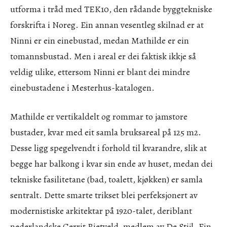
utforma i tråd med TEK10, den rådande byggtekniske
forskrifta i Noreg. Ein annan vesentleg skilnad er at
Ninni er ein einebustad, medan Mathilde er ein
tomannsbustad. Men i areal er dei faktisk ikkje så
veldig ulike, ettersom Ninni er blant dei mindre
einebustadene i Mesterhus-katalogen.
Mathilde er vertikaldelt og rommar to jamstore
bustader, kvar med eit samla bruksareal på 125 m2.
Desse ligg spegelvendt i forhold til kvarandre, slik at
begge har balkong i kvar sin ende av huset, medan dei
tekniske fasilitetane (bad, toalett, kjøkken) er samla
sentralt. Dette smarte trikset blei perfeksjonert av
modernistiske arkitektar på 1920-talet, deriblant
nederlandske Gerrit Rietveld, medlem av De Stijl. Ein