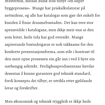
Mesterhus, medan Blink Hus tilbyr «en super
byggeprosess». Mange har priskalkulatorar på
nettsidene, og alle har katalogar som gjer det enkelt for
kunden å finne draumebustaden. Det kan vere stor
spennvidde i katalogane, men ikkje meir enn at den
som leiter, heile tida har god oversikt. Mange
aspirerande bustadeigarar er nok takksame for den
konkrete presentasjonsforma, som står i kontrast til
den meir opne prosessen ein går inn i ved å hyre ein
uavhengig arkitekt. Ferdighusprodusentane hevdar
dessutan å kunne garantere god teknisk standard,
fordi konsepta dei tilbyr, er utvikla etter gjeldande
lovar og forskrifter.
Men økonomisk og teknisk tryggleik er ikkje heile