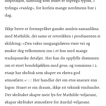
inspirasjon, samtidig som huset er utprega typisk, i
tydinga «vanleg», for korleis mange nordmenn bur i
dag.
Ikkje berre er formspråket ganske annleis samanlikna
med Mathilde, det same er retorikken i produsenten si
skildring: «Den vakre inngangsdøren viser vei og
ønsker deg velkommen inn i et hus med mange
tradisjonsrike detaljer. Her kan du oppfylle drømmen
om et stort bondekjøkken med grue, og rommene i 2.
etasje har skråtak som skaper en ekstra god
atmosfære.»
[11]
Her handlar det om etos snarare enn
logos: Huset er ein draum, ikkje eit teknisk vindunder.
Der skråtaket skapte meir lys for Mathilde-veljarane,
skapar skråtaket atmosfære for Aurdal-veljarane.