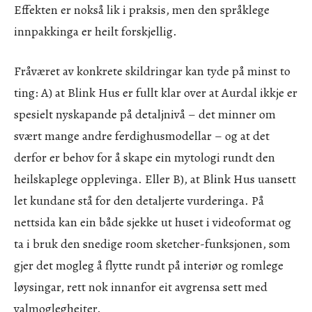
Effekten er nokså lik i praksis, men den språklege
innpakkinga er heilt forskjellig.
Fråværet av konkrete skildringar kan tyde på minst to
ting: A) at Blink Hus er fullt klar over at Aurdal ikkje er
spesielt nyskapande på detaljnivå – det minner om
svært mange andre ferdighusmodellar – og at det
derfor er behov for å skape ein mytologi rundt den
heilskaplege opplevinga. Eller B), at Blink Hus uansett
let kundane stå for den detaljerte vurderinga. På
nettsida kan ein både sjekke ut huset i videoformat og
ta i bruk den snedige room sketcher-funksjonen, som
gjer det mogleg å flytte rundt på interiør og romlege
løysingar, rett nok innanfor eit avgrensa sett med
valmoglegheiter.