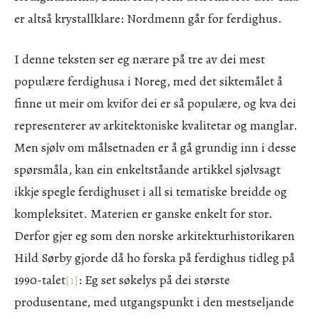
er altså krystallklare: Nordmenn går for ferdighus.
I denne teksten ser eg nærare på tre av dei mest
populære ferdighusa i Noreg, med det siktemålet å
finne ut meir om kvifor dei er så populære, og kva dei
representerer av arkitektoniske kvalitetar og manglar.
Men sjølv om målsetnaden er å gå grundig inn i desse
spørsmåla, kan ein enkeltståande artikkel sjølvsagt
ikkje spegle ferdighuset i all si tematiske breidde og
kompleksitet. Materien er ganske enkelt for stor.
Derfor gjer eg som den norske arkitekturhistorikaren
Hild Sørby gjorde då ho forska på ferdighus tidleg på
1990-talet
[1]
: Eg set søkelys på dei største
produsentane, med utgangspunkt i den mestseljande