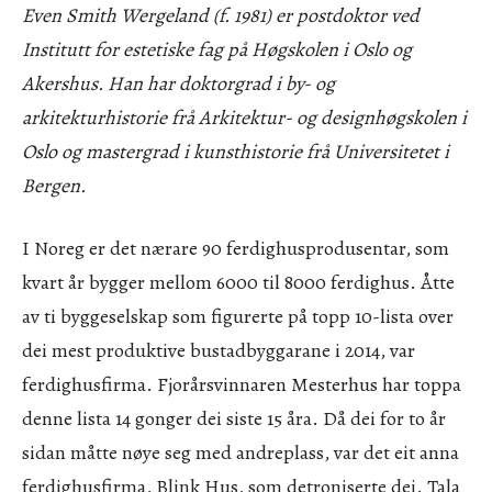
Even Smith Wergeland (f. 1981) er postdoktor ved
Institutt for estetiske fag på Høgskolen i Oslo og
Akershus. Han har doktorgrad i by- og
arkitekturhistorie frå Arkitektur- og designhøgskolen i
Oslo og mastergrad i kunsthistorie frå Universitetet i
Bergen.
I Noreg er det nærare 90 ferdighusprodusentar, som
kvart år bygger mellom 6000 til 8000 ferdighus. Åtte
av ti byggeselskap som figurerte på topp 10-lista over
dei mest produktive bustadbyggarane i 2014, var
ferdighusfirma. Fjorårsvinnaren Mesterhus har toppa
denne lista 14 gonger dei siste 15 åra. Då dei for to år
sidan måtte nøye seg med andreplass, var det eit anna
ferdighusfirma, Blink Hus, som detroniserte dei. Tala