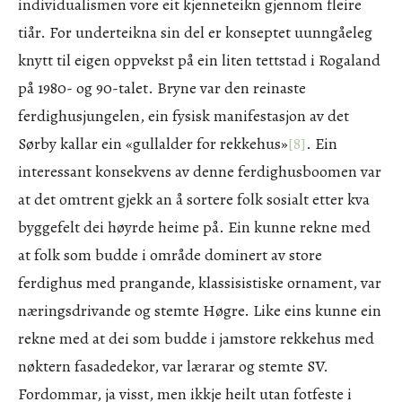
individualismen vore eit kjenneteikn gjennom fleire
tiår. For underteikna sin del er konseptet uunngåeleg
knytt til eigen oppvekst på ein liten tettstad i Rogaland
på 1980- og 90-talet. Bryne var den reinaste
ferdighusjungelen, ein fysisk manifestasjon av det
Sørby kallar ein «gullalder for rekkehus»
[8]
. Ein
interessant konsekvens av denne ferdighusboomen var
at det omtrent gjekk an å sortere folk sosialt etter kva
byggefelt dei høyrde heime på. Ein kunne rekne med
at folk som budde i område dominert av store
ferdighus med prangande, klassisistiske ornament, var
næringsdrivande og stemte Høgre. Like eins kunne ein
rekne med at dei som budde i jamstore rekkehus med
nøktern fasadedekor, var lærarar og stemte SV.
Fordommar, ja visst, men ikkje heilt utan fotfeste i