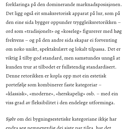
forklaringa på den dominerande marknadsposisjonen.
Det ligg også eit smaksretorisk apparat på lur, som på
den eine sida bygger oppunder tryggleiksretorikken –
ord som «tradisjonelt» og «koseleg» figurerer med høg
frekvens – og på den andre sida skapar ei forventing
om noko unikt, spektakulært og lokalt tilpassa. Det er
viktig å tilby god standard, men samstundes unngå at
kunden trur at tilbodet er fullstendig standardisert.
Denne retorikken er kopla opp mot ein estetisk
portefølje som kombinerer faste kategoriar –
«klassisk», «moderne», «herskapelig» osb. – med ein
viss grad av fleksibilitet i den endelege utforminga.
Sjølv om dei bygningsestetiske kategoriane ikkje har
endra seg nemneverdig dei siste par tiåra, har det