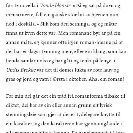
første novella i
Vonde blomar
: «Då eg sat på doen og
menstruerte, fall ein ganske stor bit av hjernen min
ned i doskåla.» Slik kom den setninga, og eg måtte
finna ut kven dette var. Men romanane byrjar på ein
annan måte, eg kjenner ofte igjen roman-ideane på at
dei har ei slags stemning meir, eller ein klang, som kan
henda samlar noko eg har gått og tenkt på lenge, i
Undis Brekke
var det til dømes lukta av rote lauv og
gras og jord og vatn i Ørsta i oktober. Aha, ein roman!
For min del går det ein tråd frå romanforma tilbake til
diktet, dei har av ein eller annan grunn eit lyrisk
stemningsleie som gjer at dei er tydelegare knytte til
éin karakter, og den karakteren har gjennomgåande i
alle romanane blitt ei kvinne. Eg har sleppt tak i å lura