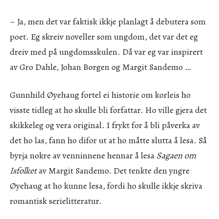
– Ja, men det var faktisk ikkje planlagt å debutera som
poet. Eg skreiv noveller som ungdom, det var det eg
dreiv med på ungdomsskulen. Då var eg var inspirert
av Gro Dahle, Johan Borgen og Margit Sandemo …
Gunnhild Øyehaug fortel ei historie om korleis ho
visste tidleg at ho skulle bli forfattar. Ho ville gjera det
skikkeleg og vera original. I frykt for å bli påverka av
det ho las, fann ho difor ut at ho måtte slutta å lesa. Så
byrja nokre av venninnene hennar å lesa
Sagaen om
Isfolket
av Margit Sandemo. Det tenkte den yngre
Øyehaug at ho kunne lesa, fordi ho skulle ikkje skriva
romantisk serielitteratur.