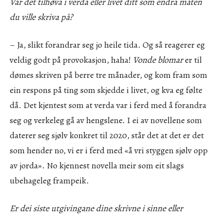
Var det tilhøva i verda eller livet ditt som endra måten
du ville skriva på?
– Ja, slikt forandrar seg jo heile tida. Og så reagerer eg
veldig godt på provokasjon, haha!
Vonde blomar
er til
dømes skriven på berre tre månader, og kom fram som
ein respons på ting som skjedde i livet, og kva eg følte
då. Det kjentest som at verda var i ferd med å forandra
seg og verkeleg gå av hengslene. I ei av novellene som
daterer seg sjølv konkret til 2020, står det at det er det
som hender no, vi er i ferd med «å vri styggen sjølv opp
av jorda». No kjennest novella meir som eit slags
ubehageleg frampeik.
Er dei siste utgivingane dine skrivne i sinne eller