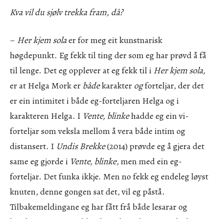
Kva vil du sjølv trekka fram, då?
–
Her kjem sola
er for meg eit kunstnarisk
høgdepunkt. Eg fekk til ting der som eg har prøvd å få
til lenge. Det eg opplever at eg fekk til i
Her kjem sola,
er at Helga Mork er
både
karakter
og
forteljar, der det
er ein intimitet i både eg-forteljaren Helga og
i
karakteren Helga. I
Vente, blinke
hadde eg ein vi-
forteljar som veksla mellom å vera både intim og
distansert. I
Undis Brekke
(2014) prøvde eg å gjera det
same eg gjorde i
Vente, blinke
, men med ein eg-
forteljar. Det funka ikkje. Men no fekk eg endeleg løyst
knuten, denne gongen sat det, vil eg påstå.
Tilbakemeldingane eg har fått frå både lesarar og