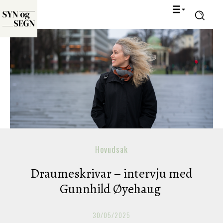
Hovudsak
Draumeskrivar – intervju med
Gunnhild Øyehaug
30/05/2025