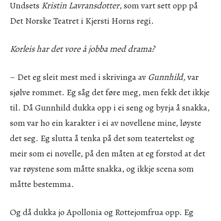
Undsets
Kristin Lavransdotter
,
som vart sett opp på
Det Norske Teatret i Kjersti Horns regi.
Korleis har det vore å jobba med drama?
– Det eg sleit mest med i skrivinga av
Gunnhild,
var
sjølve rommet. Eg såg det føre meg, men fekk det ikkje
til. Då Gunnhild dukka opp i ei seng og byrja å snakka,
som var ho ein karakter i ei av novellene mine, løyste
det seg. Eg slutta å tenka på det som teatertekst og
meir som ei novelle, på den måten at eg forstod at det
var røystene som måtte snakka, og ikkje scena som
måtte bestemma.
Og då dukka jo Apollonia og Rottejomfrua opp. Eg