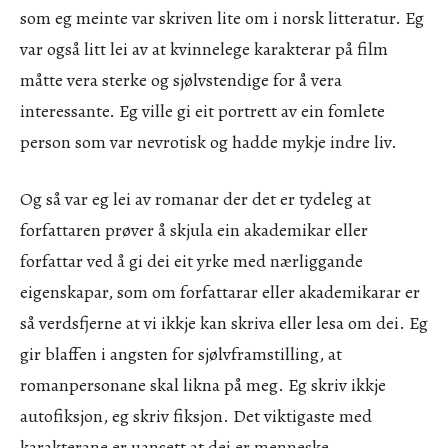
som eg meinte var skriven lite om i norsk litteratur. Eg
var også litt lei av at kvinnelege karakterar på film
måtte vera sterke og sjølvstendige for å vera
interessante. Eg ville gi eit portrett av ein fomlete
person som var nevrotisk og hadde mykje indre liv.
Og så var eg lei av romanar der det er tydeleg at
forfattaren prøver å skjula ein akademikar eller
forfattar ved å gi dei eit yrke med nærliggande
eigenskapar, som om forfattarar eller akademikarar er
så verdsfjerne at vi ikkje kan skriva eller lesa om dei. Eg
gir blaffen i angsten for sjølvframstilling, at
romanpersonane skal likna på meg. Eg skriv ikkje
autofiksjon, eg skriv fiksjon. Det viktigaste med
karakterane er uansett at dei er menneske.