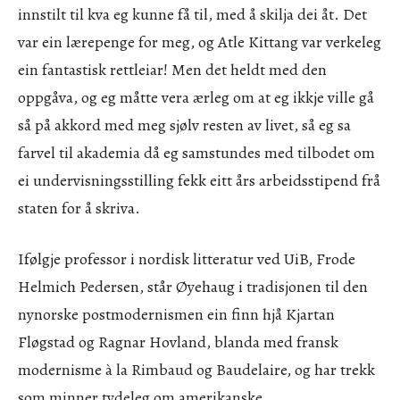
innstilt til kva eg kunne få til, med å skilja dei åt. Det
var ein lærepenge for meg, og Atle Kittang var verkeleg
ein fantastisk rettleiar! Men det heldt med den
oppgåva, og eg måtte vera ærleg om at eg ikkje ville gå
så på akkord med meg sjølv resten av livet, så eg sa
farvel til akademia då eg samstundes med tilbodet om
ei undervisningsstilling fekk eitt års arbeidsstipend frå
staten for å skriva.
Ifølgje professor i nordisk litteratur ved UiB, Frode
Helmich Pedersen, står Øyehaug i tradisjonen til den
nynorske postmodernismen ein finn hjå Kjartan
Fløgstad og Ragnar Hovland, blanda med fransk
modernisme à la Rimbaud og Baudelaire, og har trekk
som minner tydeleg om amerikanske