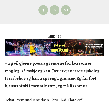
- ANNONSE -
– Eg vil gjerne pressa grensene for kva som er
mogleg, så mykje eg kan. Det er eit nesten sjukeleg
trassbehov eg har, å sprenga grenser. Eg får fort
klaustrofobi i mentale rom, eg må liksom ut.
Tekst: Vemund Knudsen Foto: Kai Flatekvål