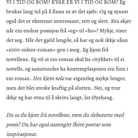
VI I TID OG ROM? KVAR ER VI I TID OG ROM? Eg
brukar lang tid på å finna ut av det sjølv. Og eg synest
også det er ekstremt interessant, rett og slett. Kva skjer
når ein endrar posisjon frå «eg» til «ho»? Mykje, viser
det seg. Når det gjeld lengde, så har eg nok ikkje sånn
«1000-siders-roman»-gen i meg. Eg kjem frå
novellene. Eg vil at ein roman skal ha «trykket» til ei
novelle, og samstundes ha kontemplasjonen ein finn i
ein roman.
Her kjem sola
var eigentleg mykje lengre,
men det blei stroke kraftig på slutten. Nei, eg trur
ikkje eg har evna til å skriva langt, ler Øyehaug.
Du sa du kjem frå novellene, men du debuterte med
poesi? Du har også namngitt fleire poetar som
inspirasjonar.