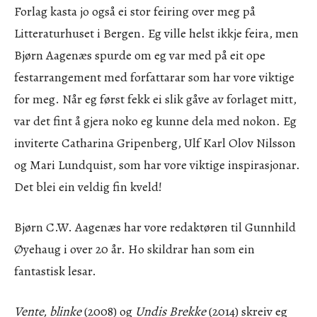
Forlag kasta jo også ei stor feiring over meg på
Litteraturhuset i Bergen. Eg ville helst ikkje feira, men
Bjørn Aagenæs spurde om eg var med på eit ope
festarrangement med forfattarar som har vore viktige
for meg. Når eg først fekk ei slik gåve av forlaget mitt,
var det fint å gjera noko eg kunne dela med nokon. Eg
inviterte Catharina Gripenberg, Ulf Karl Olov Nilsson
og Mari Lundquist, som har vore viktige inspirasjonar.
Det blei ein veldig fin kveld!
Bjørn C.W. Aagenæs har vore redaktøren til Gunnhild
Øyehaug i over 20 år. Ho skildrar han som ein
fantastisk lesar.
Vente, blinke
(2008) og
Undis Brekke
(2014) skreiv eg