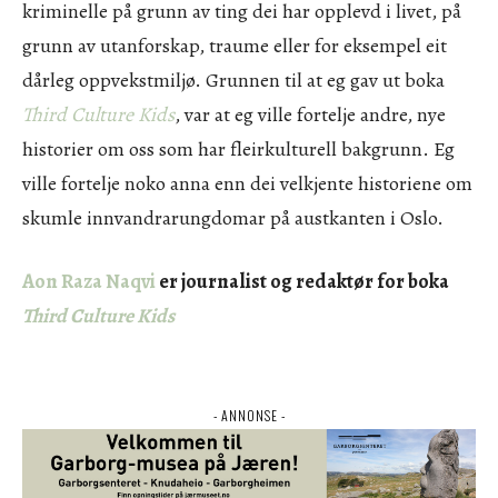
kriminelle på grunn av ting dei har opplevd i livet, på
grunn av utanforskap, traume eller for eksempel eit
dårleg oppvekstmiljø. Grunnen til at eg gav ut boka
Third Culture Kids
, var at eg ville fortelje andre, nye
historier om oss som har fleirkulturell bakgrunn. Eg
ville fortelje noko anna enn dei velkjente historiene om
skumle innvandrarungdomar på austkanten i Oslo.
Aon Raza Naqvi
er journalist og redaktør for boka
Third Culture Kids
- ANNONSE -