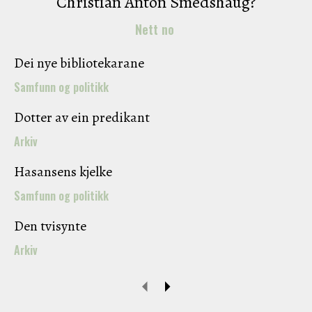
Christian Anton Smedshaug?
Nett no
Dei nye bibliotekarane
Samfunn og politikk
Dotter av ein predikant
Arkiv
Hasansens kjelke
Samfunn og politikk
Den tvisynte
Arkiv