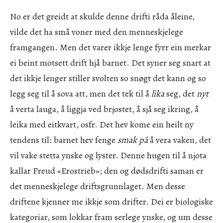
No er det greidt at skulde denne drifti råda åleine,
vilde det ha små voner med den menneskjelege
framgangen. Men det varer ikkje lenge fyrr ein merkar
ei beint motsett drift hjå barnet. Det syner seg snart at
det ikkje lenger stiller svolten so snøgt det kann og so
legg seg til å sova att, men det tek til å
lika
seg, det
nyt
å verta lauga, å liggja ved brjostet, å sjå seg ikring, å
leika med eitkvart, osfr. Det hev kome ein heilt ny
tendens til: barnet hev fenge
smak på
å vera vaken, det
vil vake stetta ynske og lyster. Denne hugen til å njota
kallar Freud «Erostrieb»; den og dødsdrifti saman er
det menneskjelege driftsgrunnlaget. Men desse
driftene kjenner me ikkje som drifter. Dei er biologiske
kategoriar, som lokkar fram serlege ynske, og um desse