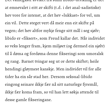
at emnevalet i eitt av skifti (t.d. i det anal-sadistiske)
hev vore for intenst, at det hev «lukkast» for vel, um
ein vil. Dette steget vert då meir enn eit skifte på
vegen; det hev altfor mykje fenge sitt mål i seg sjølv;
libido er «fiksert», som Freud kallar det. Når individet
so veks lenger fram, kjem miljøet (og dermed ein sjølv)
til å døma og fordøma denne fikseringi som umoralsk
og rang. Barnet tvingar seg ut or dette skiftet; heile
hendingi gløymest kanskje. Men individet vil for alle
tider ha ein sår stad her. Dersom seksual-libido
eingong seinare ikkje fær nå sitt naturlege fyremål,
ikkje fær koma fram, so vil han lett søkja attende til
desse gamle fikseringane.