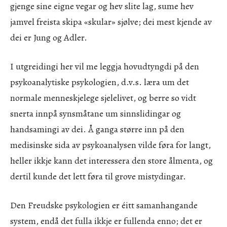
gjenge sine eigne vegar og hev slite lag, sume hev
jamvel freista skipa «skular» sjølve; dei mest kjende av
dei er Jung og Adler.
I utgreidingi her vil me leggja hovudtyngdi på den
psykoanalytiske psykologien, d.v.s. læra um det
normale menneskjelege sjelelivet, og berre so vidt
snerta innpå synsmåtane um sinnslidingar og
handsamingi av dei. Å ganga større inn på den
medisinske sida av psykoanalysen vilde føra for langt,
heller ikkje kann det interessera den store ålmenta, og
dertil kunde det lett føra til grove mistydingar.
Den Freudske psykologien er éitt samanhangande
system, endå det fulla ikkje er fullenda enno; det er