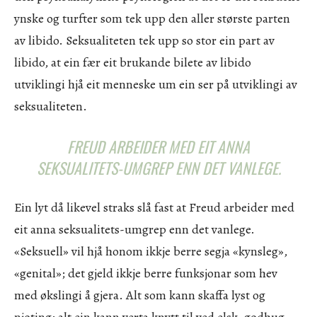
ynske og turfter som tek upp den aller største parten
av libido. Seksualiteten tek upp so stor ein part av
libido, at ein fær eit brukande bilete av libido
utviklingi hjå eit menneske um ein ser på utviklingi av
seksualiteten.
FREUD ARBEIDER MED EIT ANNA
SEKSUALITETS-UMGREP ENN DET VANLEGE.
Ein lyt då likevel straks slå fast at Freud arbeider med
eit anna seksualitets-umgrep enn det vanlege.
«Seksuell» vil hjå honom ikkje berre segja «kynsleg»,
«genital»; det gjeld ikkje berre funksjonar som hev
med økslingi å gjera. Alt som kann skaffa lyst og