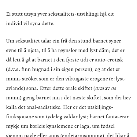
Ei stutt utsyn yver seksualitets-utviklingi hjå eit
individ vil syna dette.
Um seksualitet talar ein frå den stund barnet syner
evne til å njota, til å ha røynslor med lyst dåm; det er
då lett å gå at barnet i den fyrste tidi er auto-erotisk
(d.v.s. finn hugnad i sin eigen person), og at det er
munn-stròket som er den viktugaste erogene (c: lyst-
avlande) sona. Etter dette orale skiftet (
oral
av
os
=
munn) gjeng barnet inn i det næste skiftet, som dei hev
kalla det anal-sadistiske. Her er det utskiljings-
funksjonane som tydeleg valdar lyst; barnet fantaserar
mykje um korleis kynslemene er laga, um fødsel
gjenom navle eller anus (endetarmsopning), det likar å