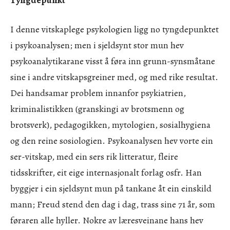
Tyngdepunkt
I denne vitskaplege psykologien ligg no tyngdepunktet
i psykoanalysen; men i sjeldsynt stor mun hev
psykoanalytikarane visst å føra inn grunn-synsmåtane
sine i andre vitskapsgreiner med, og med rike resultat.
Dei handsamar problem innanfor psykiatrien,
kriminalistikken (granskingi av brotsmenn og
brotsverk), pedagogikken, mytologien, sosialhygiena
og den reine sosiologien. Psykoanalysen hev vorte ein
ser-vitskap, med ein sers rik litteratur, fleire
tidsskrifter, eit eige internasjonalt forlag osfr. Han
byggjer i ein sjeldsynt mun på tankane åt ein einskild
mann; Freud stend den dag i dag, trass sine 71 år, som
føraren alle hyller. Nokre av læresveinane hans hev