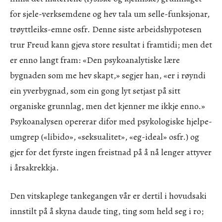
for sjele-verksemdene og hev tala um selle-funksjonar,
trøyttleiks-emne osfr. Denne siste arbeidshypotesen
trur Freud kann gjeva store resultat i framtidi; men det
er enno langt fram: «Den psykoanalytiske lære
bygnaden som me hev skapt,» segjer han, «er i røyndi
ein yverbygnad, som ein gong lyt setjast på sitt
organiske grunnlag, men det kjenner me ikkje enno.»
Psykoanalysen opererar difor med psykologiske hjelpe-
umgrep («libido», «seksualitet», «eg-ideal» osfr.) og
gjer for det fyrste ingen freistnad på å nå lenger attyver
i årsakrekkja.
Den vitskaplege tankegangen vår er dertil i hovudsaki
innstilt på å skyna daude ting, ting som held seg i ro;