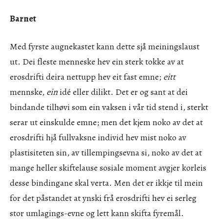
Barnet
Med fyrste augnekastet kann dette sjå meiningslaust
ut. Dei fleste menneske hev ein sterk tokke av at
erosdrifti deira nettupp hev eit fast emne;
eitt
mennske,
ein
idé eller dilikt. Det er og sant at dei
bindande tilhøvi som ein vaksen i vår tid stend i, sterkt
serar ut einskulde emne; men det kjem noko av det at
erosdrifti hjå fullvaksne individ hev mist noko av
plastisiteten sin, av tillempingsevna si, noko av det at
mange heller skiftelause sosiale moment avgjer korleis
desse bindingane skal verta. Men det er ikkje til mein
for det påstandet at ynski frå erosdrifti hev ei serleg
stor umlagings-evne og lett kann skifta fyremål.