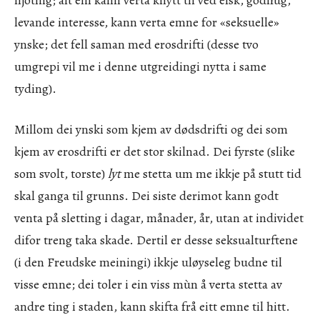
njoting; alt ein kann verta knytt til ved elsk, godhug,
levande interesse, kann verta emne for «seksuelle»
ynske; det fell saman med erosdrifti (desse tvo
umgrepi vil me i denne utgreidingi nytta i same
tyding).
Millom dei ynski som kjem av dødsdrifti og dei som
kjem av erosdrifti er det stor skilnad. Dei fyrste (slike
som svolt, torste)
lyt
me stetta um me ikkje på stutt tid
skal ganga til grunns. Dei siste derimot kann godt
venta på sletting i dagar, månader, år, utan at individet
difor treng taka skade. Dertil er desse seksualturftene
(i den Freudske meiningi) ikkje uløyseleg budne til
visse emne; dei toler i ein viss mùn å verta stetta av
andre ting i staden, kann skifta frå eitt emne til hitt.