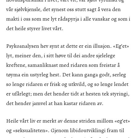
vår sjølvkjensle, det synest oss stutt sagt å vera den
makti i oss som me lyt rådspyrja i alle vanskar og som i
det heile styrer livet vårt.
Psykoanalysen hev synt at dette er ein illusjon. «Eg’et»
lyt, meiner den, i sitt høve til dei andre sjelelege
kreftene, samanliknast med ridaren som freistar å
tøyma ein ustyrleg hest. Det kann ganga godt, serleg
so lenge ridaren er frisk og utkvild, og so lenge lendet
er ufårlegt; men det hender tidt at hesten tek styringi,
det hender jamvel at han kastar ridaren av.
Heile vårt liv er merkt av denne striden millom «eg’et»
og «seksualiteten». Gjenom libidoutviklingi fram til