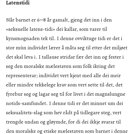
Latenstidi
Når barnet er 6─8 år gamalt, gjeng det inn i den
«seksuelle latens-tidi» dei kallar, som varer til
kynsmognaden tek til. I denne ovviktuge tidi er det i
stor mùn individet lærer å måta seg til etter det miljøet
det skal leva i. I tallause stridar fær det inn og fester i
seg den moralske mælestaven som folk ikring det
representerar; individet vert kjent med alle dei meir
eller mindre tekkelege krav som vert sette til det, det
fyrebur seg og lagar seg til for livet i det magnslungne
notids-samfundet. I denne tidi er det minnet um dei
seksualitets-slag som hev rådt på tidlegare steg, vert
trengde undan og gløymde, for di dei ikkje svarar til
den moralske og etiske mælestaven som barnet i denne