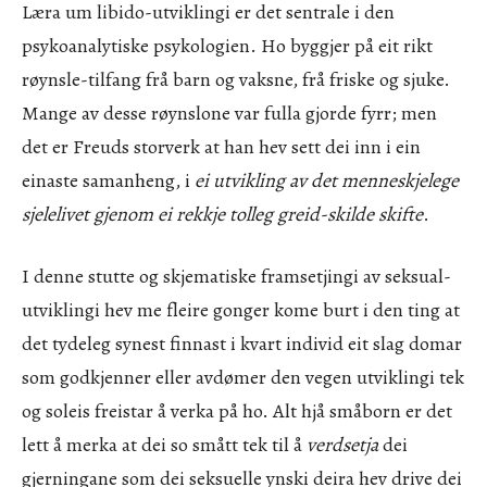
Læra um libido-utviklingi er det sentrale i den
psykoanalytiske psykologien. Ho byggjer på eit rikt
røynsle-tilfang frå barn og vaksne, frå friske og sjuke.
Mange av desse røynslone var fulla gjorde fyrr; men
det er Freuds storverk at han hev sett dei inn i ein
einaste samanheng, i
ei utvikling av det menneskjelege
sjelelivet gjenom ei rekkje tolleg greid-skilde skifte
.
I denne stutte og skjematiske framsetjingi av seksual-
utviklingi hev me fleire gonger kome burt i den ting at
det tydeleg synest finnast i kvart individ eit slag domar
som godkjenner eller avdømer den vegen utviklingi tek
og soleis freistar å verka på ho. Alt hjå småborn er det
lett å merka at dei so smått tek til å
verdsetja
dei
gjerningane som dei seksuelle ynski deira hev drive dei