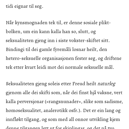
tidi eignar til seg.
Når kynsmognaden tek til, er denne sosiale plikt-
bolken, um ein kann kalla han so, slutt, og
seksualiteten gjeng inn i siste vokster-skiftet sitt.
Bindingi til dei gamle fyremåli losnar heilt, den
hetero-seksuelle organisasjonen fester seg, og driftene
tek etter kvart leidi mot dei normale seksuelle mål.
Seksualiteten gjeng soleis etter Freud heilt
naturleg
gjenom alle dei skifti som, når dei finst hjå vaksne, vert
kalla perversjonar («rangsnunader», slike som sadisme,
homoseksualitet, analerotikk osfr.). Det er ein lang og
innfløkt tilgang, og som med all onnor utvikling kjem
denne tilgangen lett ut for skiplingar, og det på tvo