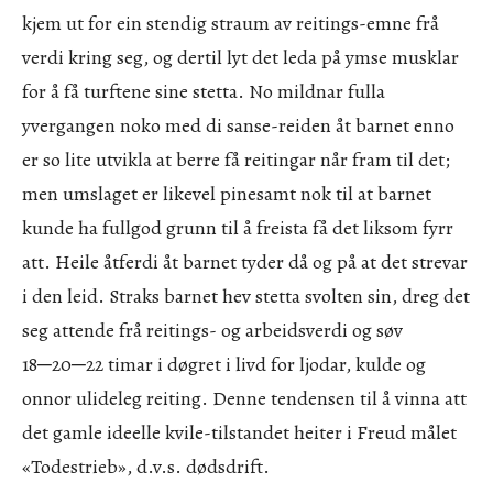
kjem ut for ein stendig straum av reitings-emne frå
verdi kring seg, og dertil lyt det leda på ymse musklar
for å få turftene sine stetta. No mildnar fulla
yvergangen noko med di sanse-reiden åt barnet enno
er so lite utvikla at berre få reitingar når fram til det;
men umslaget er likevel pinesamt nok til at barnet
kunde ha fullgod grunn til å freista få det liksom fyrr
att. Heile åtferdi åt barnet tyder då og på at det strevar
i den leid. Straks barnet hev stetta svolten sin, dreg det
seg attende frå reitings- og arbeidsverdi og søv
18─20─22 timar i døgret i livd for ljodar, kulde og
onnor ulideleg reiting. Denne tendensen til å vinna att
det gamle ideelle kvile-tilstandet heiter i Freud målet
«Todestrieb», d.v.s. dødsdrift.