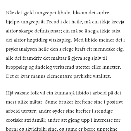
Når det gjeld umgrepet libido, liksom dei andre
hjelpe-umgrepi åt Freud i det heile, må ein ikkje krevja
altfor skarpe definisjonar; ein må so å segja ikkje taka
dei altfor høgtidleg vitskapleg. Med libido meiner dei i
psykoanalysen heile den sjelege kraft eit menneske eig,
alle dei framdriv det maktar å gjeva seg sjølv til
kroppsleg og åndeleg verksemd utetter eller innetter.
Det er kvar manns elementære psykiske vitalitet.
Hjå vaksne folk vil ein kunna sjå libido i arbeid på dei
mest ulike måtar. Sume bruker kreftene sine i positivt
arbeid utetter; andre øyder sine krefter i stendige
erotiske stridsmål; andre att gjeng upp i interesse for
borni og skyldfolki sine, og sume er berre upptekne