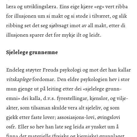
læra og utviklingslæra. Eins eige kjære «eg» vert ribba
for illusjonen um si makt og si stode i tilværet, og slik
ribbing set det seg sjølvsagt imot av all makt, etter di
illusjonen sparer det for mykje ilt og leidt.
Sjelelege grunnemne
Endeleg støyter Freuds psykologi og mot det han kallar
vitskaplege
fordomar. Den eldre psykologien hev i stor
mun gjenge ut på leiting etter dei «sjelelege grunn-
emni» dei kalla, d.v.s. fyrestellingar, kjenslor, og vilje-
akter, som tilsaman skulde vera alt sjeleliv, og som
gjekk etter faste lover; assosiasjons-lovi, øvingslovi
osfr. Eller so hev han late seg leida av ynsket um å
finna det materielle (fysiske og kjemiske) grunnlaget