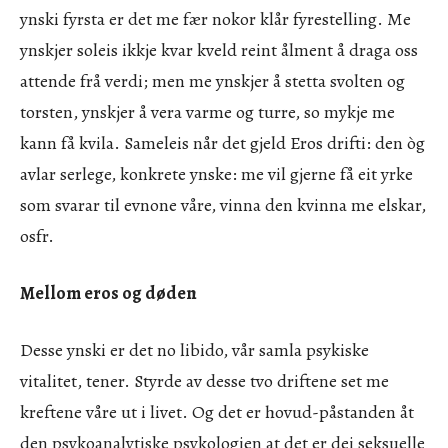
ynski fyrsta er det me fær nokor klår fyrestelling. Me
ynskjer soleis ikkje kvar kveld reint ålment å draga oss
attende frå verdi; men me ynskjer å stetta svolten og
torsten, ynskjer å vera varme og turre, so mykje me
kann få kvila. Sameleis når det gjeld Eros drifti: den òg
avlar serlege, konkrete ynske: me vil gjerne få eit yrke
som svarar til evnone våre, vinna den kvinna me elskar,
osfr.
Mellom eros og døden
Desse ynski er det no libido, vår samla psykiske
vitalitet, tener. Styrde av desse tvo driftene set me
kreftene våre ut i livet. Og det er hovud-påstanden åt
den psykoanalytiske psykologien at det er dei seksuelle