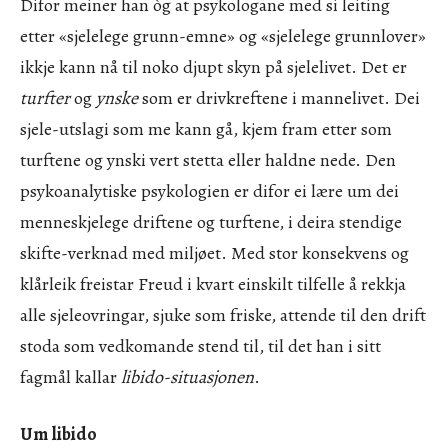
Difor meiner han òg at psykologane med si leiting
etter «sjelelege grunn-emne» og «sjelelege grunnlover»
ikkje kann nå til noko djupt skyn på sjelelivet. Det er
turfter
og
ynske
som er drivkreftene i mannelivet. Dei
sjele-utslagi som me kann gå, kjem fram etter som
turftene og ynski vert stetta eller haldne nede. Den
psykoanalytiske psykologien er difor ei lære um dei
menneskjelege driftene og turftene, i deira stendige
skifte-verknad med miljøet. Med stor konsekvens og
klårleik freistar Freud i kvart einskilt tilfelle å rekkja
alle sjeleovringar, sjuke som friske, attende til den drift
stoda som vedkomande stend til, til det han i sitt
fagmål kallar
libido-situasjonen
.
Um libido