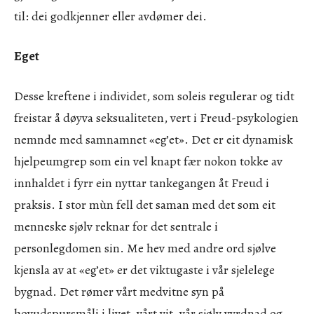
til: dei godkjenner eller avdømer dei.
Eget
Desse kreftene i individet, som soleis regulerar og tidt
freistar å døyva seksualiteten, vert i Freud-psykologien
nemnde med samnamnet «eg’et». Det er eit dynamisk
hjelpeumgrep som ein vel knapt fær nokon tokke av
innhaldet i fyrr ein nyttar tankegangen åt Freud i
praksis. I stor mùn fell det saman med det som eit
menneske sjølv reknar for det sentrale i
personlegdomen sin. Me hev med andre ord sjølve
kjensla av at «eg’et» er det viktugaste i vår sjelelege
bygnad. Det rømer vårt medvitne syn på
hovudspursmåli i livet, vårt vit, vår sjølv vyrdnad og