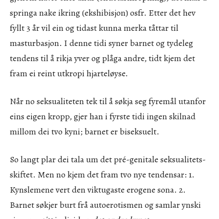
springa nake ikring (ekshibisjon) osfr. Etter det hev
fyllt 3 år vil ein og tidast kunna merka tåttar til
masturbasjon. I denne tidi syner barnet og tydeleg
tendens til å rikja yver og plåga andre, tidt kjem det
fram ei reint utkropi hjarteløyse.
Når no seksualiteten tek til å søkja seg fyremål utanfor
eins eigen kropp, gjer han i fyrste tidi ingen skilnad
millom dei tvo kyni; barnet er biseksuelt.
So langt plar dei tala um det pré-genitale seksualitets-
skiftet. Men no kjem det fram tvo nye tendensar: 1.
Kynslemene vert den viktugaste erogene sona. 2.
Barnet søkjer burt frå autoerotismen og samlar ynski