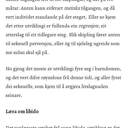
måtar: Anten kann eitkvart
meinka
tilgangen, og då
vert individet standande på det steget. Eller so kjem
det etter utviklingi er fullenda ein
regresjon
, eit
atterslag til eit tidlegare steg. Slik skipling fører anten
til seksuell perversjon, eller òg til sjeleleg ugreide som
me sidan skal sjå på.
No gjeng det meste av utviklingi fyre seg i barndomen,
og det vert difor røynslone frå denne tidi, og aller fyrst
dei seksuelle, som kjem til å avgjera livslagnaden
seinare.
Læra om libido
Det vanlegaste avviket frå sunn libido-utvikling er det