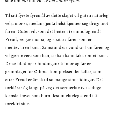
sine um
eitt
individ av
det andre kynet
.
Til sitt fyrste fyremål av dette slaget vil guten naturleg
velja mor si, medan gjenta helst kjenner seg dregi mot
faren. Guten vil, som det heiter i terminologien åt
Freud, «eiga» mor si, og «hatar» faren som er
medtevlaren hans. Samstundes ovundrar han faren og
vil gjerne vera som han, so han kann taka romet hans.
Desse libidinøse bindingane til mor og far er
grunnlaget for Ødipus-komplekset dei kallar, som
etter Freud er årsak til so mange sinnslidingar. Det
forklårar òg langt på veg det sermerkte tvo-siduge
kjensle-høvet som born flest unekteleg stend i til
foreldri sine.