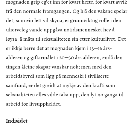
mognaden grip eg’et inn for kvart hefte, for kvart avvik
frå den normale framgangen. Og hjå den vaksne spelar
det, som ein lett vil skyna, ei grunnviktug rolle i den
uhorveleg vande uppgåva notidsmennesket hev å
løysa: å måta til seksualiteten sin etter kulturlivet. Det
er ikkje berre det at mognaden kjem i 13─16 års-
alderen og giftarmålet i 20─30 års alderen, endå den
tingen åleine skapar vanskar nok; men med den
arbeidsbyrdi som ligg på menneski i siviliserte
samfund, er det greidt at mykje av den krafti som
seksualiteten elles vilde taka upp, den lyt no ganga til
arbeid for livsuppheldet.
Individet