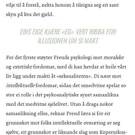
vilje til å forstå, nekta honom å tileigna seg eit sant
skyn på kva det gjeld.
EINS EIGE KJÆRE «EG» VERT RIBBA FOR
ILLUSJONEN UM SI MAKT
For det fyrste støyter Freuds psykologi mot
moralske
og
estetiske
fordomar, med di han hevdar at heile vårt
liv ligg under makti åt «seksualiteten». Di næst mot
intellektuelle
fordomar, sidan det umedvitne spelar so
stor ei rolle i det psykoanalytiske synet samanlikna
med det medvitne sjelelivet. Utan å draga nokor
samanlikning elles, reknar Freud læra si for eit
grunnskot mot folks intellektuelle ovmæting av seg
sjølve, eit grunnskot av liknande slag som Kopernikus-