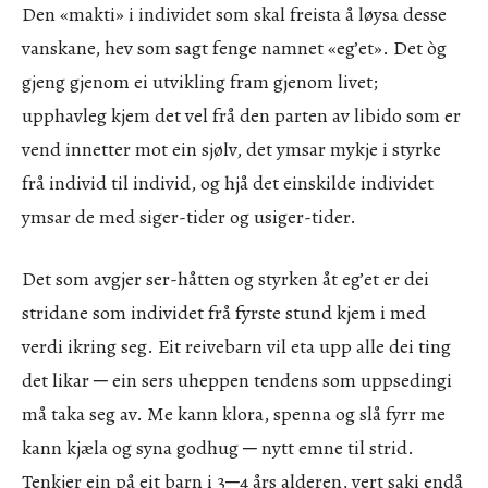
Den «makti» i individet som skal freista å løysa desse
vanskane, hev som sagt fenge namnet «eg’et». Det òg
gjeng gjenom ei utvikling fram gjenom livet;
upphavleg kjem det vel frå den parten av libido som er
vend innetter mot ein sjølv, det ymsar mykje i styrke
frå individ til individ, og hjå det einskilde individet
ymsar de med siger-tider og usiger-tider.
Det som avgjer ser-håtten og styrken åt eg’et er dei
stridane som individet frå fyrste stund kjem i med
verdi ikring seg. Eit reivebarn vil eta upp alle dei ting
det likar ─ ein sers uheppen tendens som uppsedingi
må taka seg av. Me kann klora, spenna og slå fyrr me
kann kjæla og syna godhug ─ nytt emne til strid.
Tenkjer ein på eit barn i 3─4 års alderen, vert saki endå