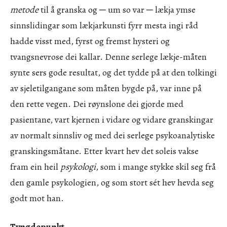
metode
til å granska og ─ um so var ─ lækja ymse
sinnslidingar som lækjarkunsti fyrr mesta ingi råd
hadde visst med, fyrst og fremst hysteri og
tvangsnevrose dei kallar. Denne serlege lækje-måten
synte sers gode resultat, og det tydde på at den tolkingi
av sjeletilgangane som måten bygde på, var inne på
den rette vegen. Dei røynslone dei gjorde med
pasientane, vart kjernen i vidare og vidare granskingar
av normalt sinnsliv og med dei serlege psykoanalytiske
granskingsmåtane. Etter kvart hev det soleis vakse
fram ein heil
psykologi
, som i mange stykke skil seg frå
den gamle psykologien, og som stort sét hev hevda seg
godt mot han.