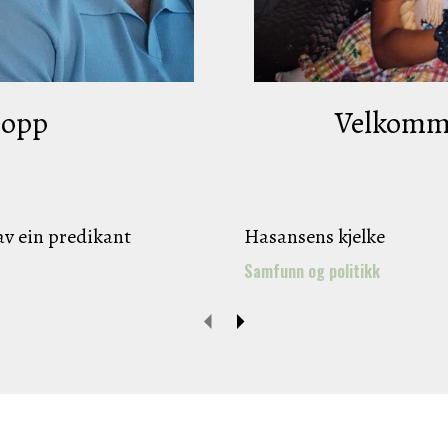
 opp
Velkomme
av ein predikant
Hasansens kjelke
Samfunn og politikk