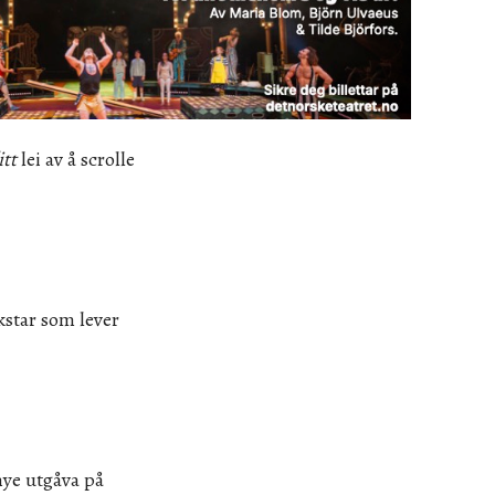
itt
lei av å scrolle
kstar som lever
nye utgåva på