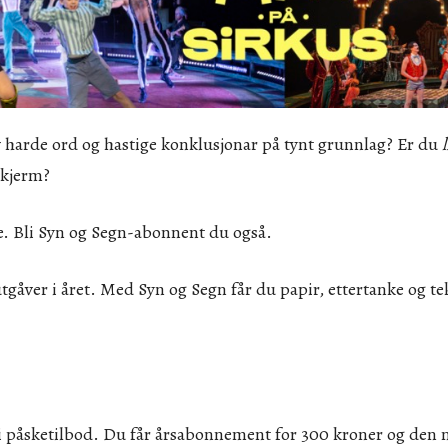
v harde ord og hastige konklusjonar på tynt grunnlag? Er du
l
skjerm?
e. Bli Syn og Segn-abonnent du også.
tgåver i året. Med Syn og Segn får du papir, ettertanke og te
 påsketilbod. Du får årsabonnement for 300 kroner og den 