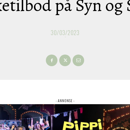
etilbod på Syn og
30/03/2023
- ANNONSE -