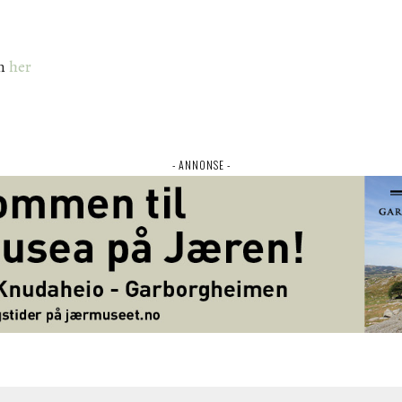
gn
her
- ANNONSE -