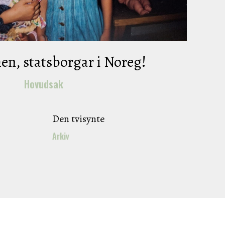
n, statsborgar i Noreg!
Hovudsak
Den tvisynte
Arkiv