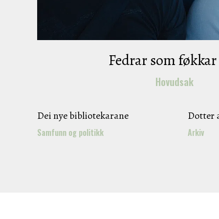
Fedrar som føkkar
Hovudsak
Dei nye bibliotekarane
Dotter 
Samfunn og politikk
Arkiv