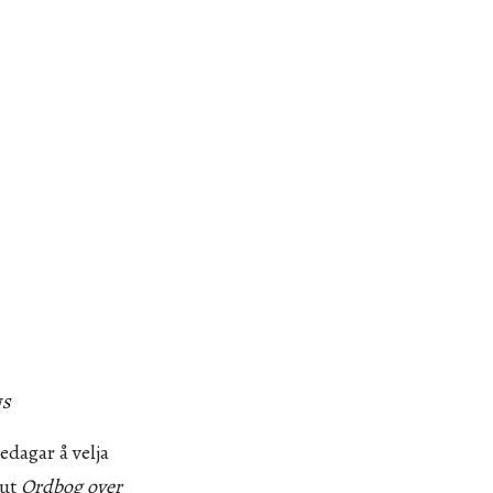
NS
dagar å velja
 ut
Ordbog over