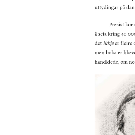
uttydingar på dan
Presist kor mang
å seia kring 40 00
det
ikkje
er fleire 
men boka er likeve
handklede, om noko