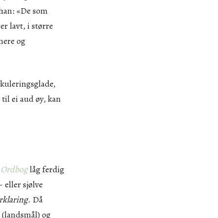
 han: «De som
r lavt, i større
mmere og
kuleringsglade,
til ei aud øy, kan
 Ordbog
låg ferdig
 eller sjølve
rklaring
. Då
 (landsmål) og