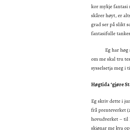
kor mykje fantasi
skårer høyt, er al
grad ser på slikt 
fantasifulle tankes
Eg har høg skår 
om me skal tru tes
sysselsetja meg i 
Høgtida ‘gjøre St
Eg skriv dette i ju
frå prenteverket (2
hovudverket – til 
skjønar me kva op