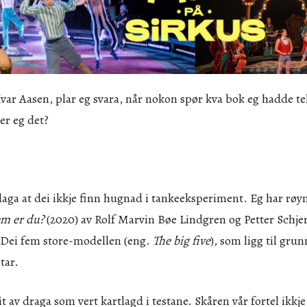
Ivar Aasen, plar eg svara, når nokon spør kva bok eg hadde te
er eg det?
 laga at dei ikkje finn hugnad i tankeeksperiment. Eg har røynt
m er du?
(2020) av Rolf Marvin Bøe Lindgren og Petter Schje
 Dei fem store-modellen (eng.
The big five
), som ligg til gru
tar.
 draga som vert kartlagd i testane. Skåren vår fortel ikkje 