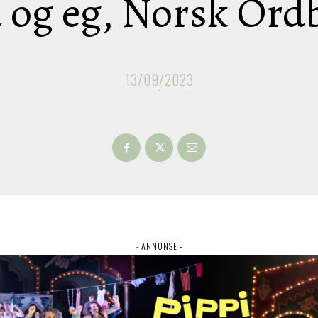
 og eg, Norsk Ord
13/09/2023
- ANNONSE -