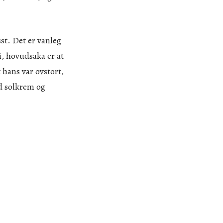
t. Det er vanleg
i, hovudsaka er at
t hans var ovstort,
ed solkrem og