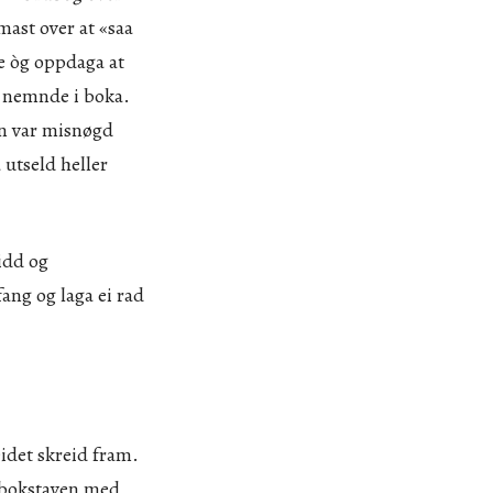
mast over at «saa
 òg oppdaga at
r nemnde i boka.
an var misnøgd
 utseld heller
idd og
fang og laga ei rad
eidet skreid fram.
 bokstaven med