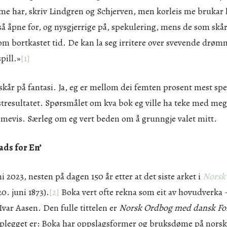
 me har, skriv Lindgren og Schjerven, men korleis me brukar
tså åpne for, og nysgjerrige på, spekulering, mens de som skåre
som bortkastet tid. De kan la seg irritere over svevende drø
pill.»
[1]
på fantasi. Ja, eg er mellom dei femten prosent mest spe
tresultatet. Spørsmålet om kva bok eg ville ha teke med meg 
timevis. Særleg om eg vert beden om å grunngje valet mitt.
ads for En’
ni 2023, nesten på dagen 150 år etter at det siste arket i
Norsk
0. juni 1873).
[2]
Boka vert ofte rekna som eit av hovudverka –
Ivar Aasen. Den fulle tittelen er
Norsk Ordbog med dansk Fo
plegget er: Boka har oppslagsformer og bruksdøme på norsk