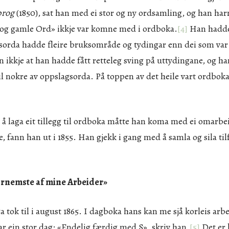
prog
(1850), sat han med ei stor og ny ordsamling, og han har
og gamle Ord» ikkje var komne med i ordboka.
[4]
Han hadde
sorda hadde fleire bruksområde og tydingar enn dei som va
n ikkje at han hadde fått retteleg sving på uttydingane, og h
l nokre av oppslagsorda. På toppen av det heile vart ordboka
aga eit tillegg til ordboka måtte han koma med ei omarbe
e, fann han ut i 1855. Han gjekk i gang med å samla og sila til
fornemste af mine Arbeider»
a tok til i august 1865. I dagboka hans kan me sjå korleis arb
ar ein stor dag: «Endelig færdig med S», skriv han.
[5]
Det er