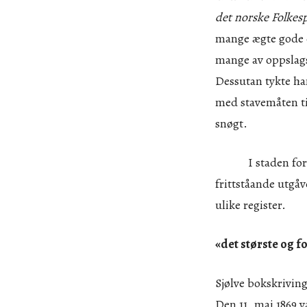
det norske Folkes
mange ægte gode 
mange av oppslag
Dessutan tykte ha
med stavemåten ti
snøgt.
I staden for å l
frittståande utgåv
ulike register.
«det største og 
Sjølve bokskriving
Den 11. mai 1869 v