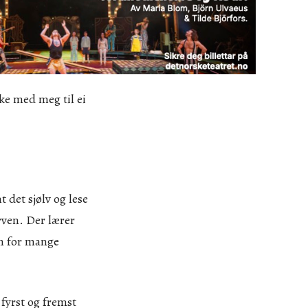
ke med meg til ei
 det sjølv og lese
rven. Der lærer
nn for mange
fyrst og fremst