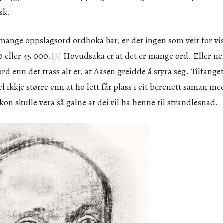
sk.
e oppslagsord ordboka har, er det ingen som veit for viss
0 eller 45 000.
[3]
Hovudsaka er at det er mange ord. Eller ne
ord enn det trass alt er, at Aasen greidde å styra seg. Tilfange
l ikkje større enn at ho lett får plass i eit berenett saman m
n skulle vera så galne at dei vil ha henne til strandlesnad.