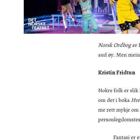
Norsk Ordbog
av 
aud øy. Men mein
Kristin Fridtun
Nokre folk er slik
om det i boka
Hve
me rett mykje om
personlegdomstes
Fantasi er eit av