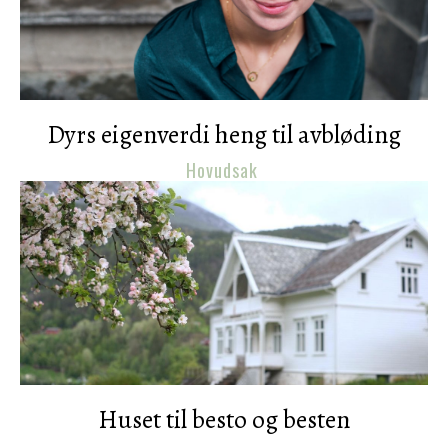
Dyrs eigenverdi heng til avbløding
Hovudsak
Huset til besto og besten