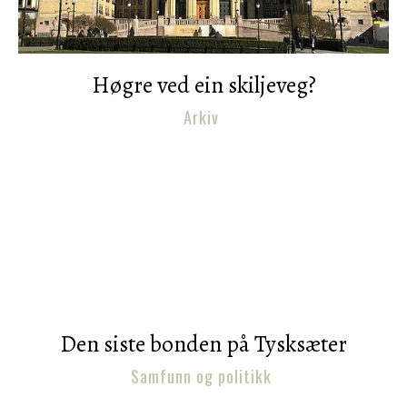
Høgre ved ein skiljeveg?
Arkiv
Den siste bonden på Tysksæter
Samfunn og politikk